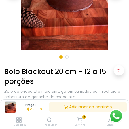
Bolo Blackout 20 cm - 12 a 15
porções
Bolo de chocolate meio amargo em camadas com recheio e
cobertura de ganache de chocolate.
Preço:
Adicionar ao carrinho
R$
320,00
R$
320,00
0
Categoria
Pesquisar
Carrinho
Conta