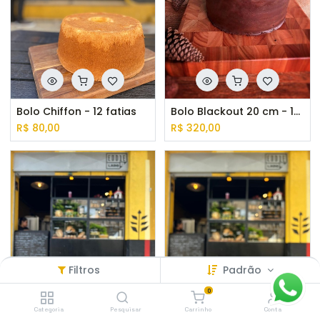
Bolo Chiffon - 12 fatias
Bolo Blackout 20 cm - 12 a 15 porções
R$
80,00
R$
320,00
Filtros
Padrão
0
Categoria
Pesquisar
Carrinho
Conta