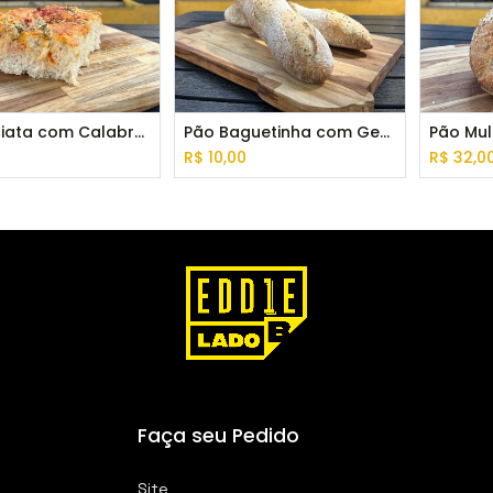
Schiacciata com Calabresa Defumada e Gorgonzola - pedaço
Pão Baguetinha com Gergelim - 180 g
Pão Mul
0
R$
10,00
R$
32,0
Faça seu Pedido
Site