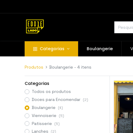
Categorias
Boulangerie
V
Produtos
Boulangerie
- 4 itens
Categorias
Todos os produtos
Doces para Encomendar
(2)
Boulangerie
(4)
Viennoiserie
(5)
Patisserie
(5)
Lanches
(2)