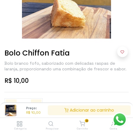
Bolo Chiffon Fatia
Bolo branco fofo, saborizado com delicadas raspas de
laranja, proporcionando uma combinação de frescor e sabor.
R$
10,00
Preço:
Adicionar ao carrinho
R$
10,00
0
Adicionar ao carrinho
Categoria
Pesquisar
Carrinho
Conta